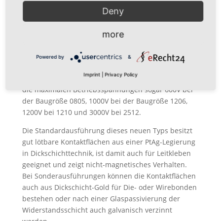
maximalen Betriebsspannungen dieser Widerstände
Deny
beträchtlich zu erhöhen. Unter Berücksichtigung der
Belastbarkeit kann z.B. die Baugröße 0805 jetzt mit
more
200V (bisher 100V) und die Baugröße 1206 mit 600V
(bisher 200V) betrieben werden. Wenn keine engere
Powered by
&
Toleranz als 5% benötigt wird und die Widerstände
Imprint
|
Privacy Policy
deshalb nicht abgeglichen werden müssen, betragen
die maximalen Betriebsspannungen sogar 600V bei
der Baugröße 0805, 1000V bei der Baugröße 1206,
1200V bei 1210 und 3000V bei 2512.
Die Standardausführung dieses neuen Typs besitzt
gut lötbare Kontaktflächen aus einer PtAg-Legierung
in Dickschichttechnik, ist damit auch für Leitkleben
geeignet und zeigt nicht-magnetisches Verhalten.
Bei Sonderausführungen können die Kontaktflächen
auch aus Dickschicht-Gold für Die- oder Wirebonden
bestehen oder nach einer Glaspassivierung der
Widerstandsschicht auch galvanisch verzinnt