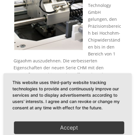
Technology
GmbH
gelungen, den
Präzisionsbereic
h bei Hochohm-
Chipwiderständ
en bis in den
Bereich von 1
Gigaohm auszudehnen. Die verbesserten
Eigenschaften der neuen Serie CHM mit den
Baugrößen 0805 bis 2512 betreffen neben der
Widerstandstoleranz vor allem die Temperatur- und
This website uses third-party website tracking
Spannungskoeffizienten. So ist jetzt z.B. die
technologies to provide and continuously improve our
services and to display advertisements according to
Baugröße 1206 im Bereich bis 1 Gigaohm mit einem
users' interests. I agree and can revoke or change my
Temperatur-koeffizienten von 50 ppm/K und einem
consent at any time with effect for the future.
Spannungskoeffizienten von kleiner als 100 ppm/V
verfügbar. Entsprechende Verbesserungen haben
sich auch bei den anderen Baugrößen ergeben.
Accept
Durch das optimierte Layout war es möglich, die