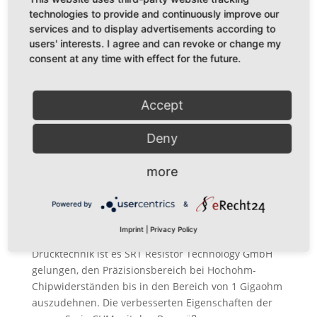
enthalten und damit unmagnetisch sind. Diese
technologies to provide and continuously improve our
services and to display advertisements according to
Kontaktschichten bestehen aus...
users' interests. I agree and can revoke or change my
consent at any time with effect for the future.
High temperature chip resistors up to 300°C
Ausgehend von langjährig bewährten
Fertigungsverfahren für Chipwiderstände kann SRT
Accept
Resistor Technology GmbH jetzt Chipwiderstände
anbieten, die für Hochtemperaturanwendungen bis
Deny
in den Bereich von 300°C geeignet sind. Diese neue
Möglichkeit ergibt sich aus der...
more
Powered by
&
high-resistance chip resistors with precision
data
Imprint
|
Privacy Policy
Durch eine Optimierung des Layouts und der
Drucktechnik ist es SRT Resistor Technology GmbH
gelungen, den Präzisionsbereich bei Hochohm-
Chipwiderständen bis in den Bereich von 1 Gigaohm
auszudehnen. Die verbesserten Eigenschaften der