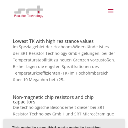
Lowest TK with high resistance values
Im Spezialgebiet der Hochohm-Widerstände ist es
der SRT Resistor Technology GmbH gelungen, bei der
Temperaturstabilität zu neuen Grenzen vorzustoßen.
Bisher lagen die engsten Spezifikationen des
Temperaturkoeffizienten (TK) im Hochohmbereich
über 10 Megaohm bei ±25...
Non-magnetic chip resistors and chip
capacitors
Die technologische Besonderheit dieser bei SRT
Resistor Technology GmbH und SRT Microcéramique
Sarl hergestellten Bauelemente beruht auf dem
Material der Kontaktschichten, die kein Nickel
This website uses third-party website tracking